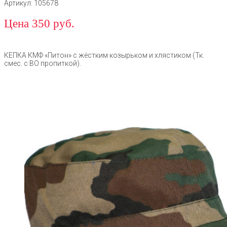
Артикул: 105678
Цена 350 руб.
КЕПКА КМФ «Питон» с жёстким козырьком и хлястиком (Тк.
смес. с ВО пропиткой).