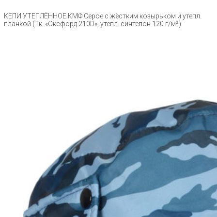
КЕПИ УТЕПЛЁННОЕ КМФ Серое с жёстким козырьком и утепл.
планкой (Тк. «Оксфорд 210D», утепл. синтепон 120 г/м²).