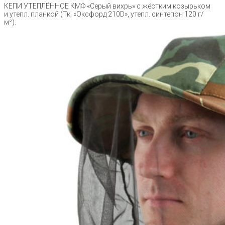
КЕПИ УТЕПЛЁННОЕ КМФ «Серый вихрь» с жёстким козырьком
и утепл. планкой (Тк. «Оксфорд 210D», утепл. синтепон 120 г/
м²).