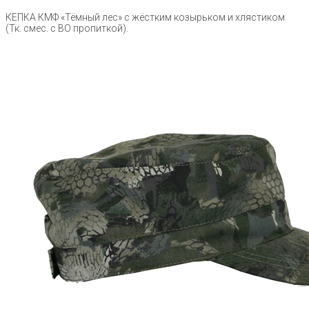
КЕПКА КМФ «Тёмный лес» с жёстким козырьком и хлястиком
(Тк. смес. с ВО пропиткой).