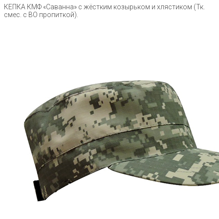
КЕПКА КМФ «Саванна» с жёстким козырьком и хлястиком (Тк.
смес. с ВО пропиткой).