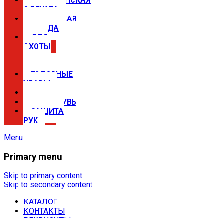
МЕДИЦИНСКАЯ
ОДЕЖДА
ПОВАРСКАЯ
ОДЕЖДА
ДЛЯ
ОХОТЫ
И
РЫБАЛКИ
ГОЛОВНЫЕ
УБОРЫ
ТРИКОТАЖ
СПЕЦОБУВЬ
ЗАЩИТА
РУК
Menu
Primary menu
Спецодежда в Самаре —
магазины Сириус
Skip to primary content
Skip to secondary content
КАТАЛОГ
Купить спецодежду, спецобувь,
КОНТАКТЫ