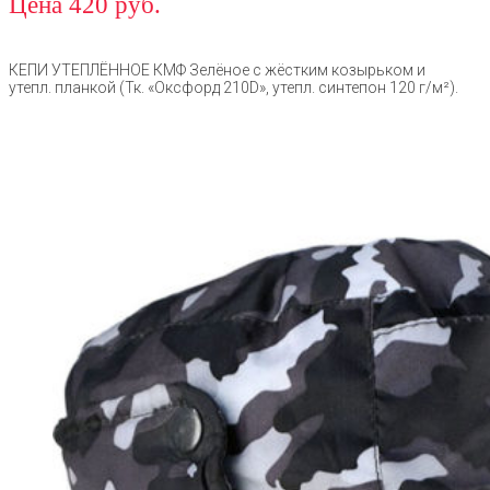
Цена 420 руб.
КЕПИ УТЕПЛЁННОЕ КМФ Зелёное с жёстким козырьком и
утепл. планкой (Тк. «Оксфорд 210D», утепл. синтепон 120 г/м²).