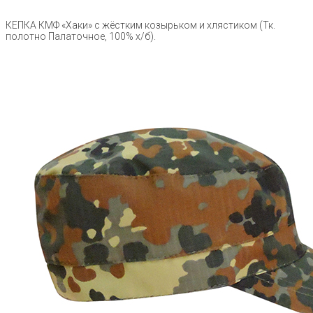
КЕПКА КМФ «Хаки» с жёстким козырьком и хлястиком (Тк.
полотно Палаточное, 100% х/б).