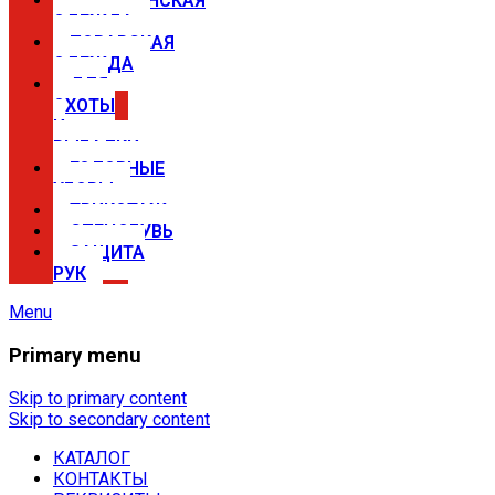
МЕДИЦИНСКАЯ
ОДЕЖДА
ПОВАРСКАЯ
ОДЕЖДА
ДЛЯ
ОХОТЫ
И
РЫБАЛКИ
ГОЛОВНЫЕ
УБОРЫ
ТРИКОТАЖ
СПЕЦОБУВЬ
ЗАЩИТА
РУК
Menu
Primary menu
Спецодежда в Самаре —
магазины Сириус
Skip to primary content
Skip to secondary content
КАТАЛОГ
Купить спецодежду, спецобувь,
КОНТАКТЫ