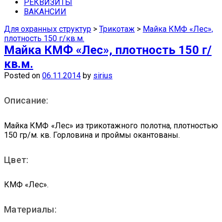
средства защиты недорого можно в
РЕКВИЗИТЫ
ВАКАНСИИ
наших магазинах в Самаре.
Для охранных структур
>
Трикотаж
>
Майка КМФ «Лес»,
плотность 150 г/кв.м.
Майка КМФ «Лес», плотность 150 г/
кв.м.
Posted on
06.11.2014
by
sirius
Описание:
Майка КМФ «Лес» из трикотажного полотна, плотностью
150 гр/м. кв. Горловина и проймы окантованы.
Цвет:
КМФ «Лес».
Материалы: