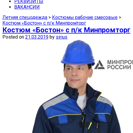
средства защиты недорого можно в
РЕКВИЗИТЫ
ВАКАНСИИ
наших магазинах в Самаре.
Летняя спецодежда
>
Костюмы рабочие смесовые
>
Костюм «Бостон» с п/к Минпромторг
Костюм «Бостон» с п/к Минпромторг
Posted on
21.03.2019
by
sirius