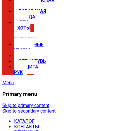
МЕДИЦИНСКАЯ
ОДЕЖДА
ПОВАРСКАЯ
ОДЕЖДА
ДЛЯ
ОХОТЫ
И
РЫБАЛКИ
ГОЛОВНЫЕ
УБОРЫ
ТРИКОТАЖ
СПЕЦОБУВЬ
ЗАЩИТА
РУК
Menu
Primary menu
Спецодежда в Самаре —
магазины Сириус
Skip to primary content
Skip to secondary content
КАТАЛОГ
Купить спецодежду, спецобувь,
КОНТАКТЫ