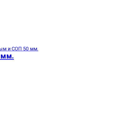
магазинах в Самаре.
ым и СОП 50 мм.
 мм.