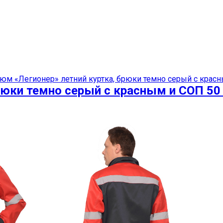
ства защиты недорого можно в наших 
юм «Легионер» летний куртка, брюки темно серый с красн
рюки темно серый с красным и СОП 50