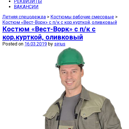
средства защиты недорого можно в
РЕКВИЗИТЫ
ВАКАНСИИ
наших магазинах в Самаре.
Летняя спецодежда
>
Костюмы рабочие смесовые
>
Костюм «Вест-Ворк» с п/к с кор.курткой, оливковый
Костюм «Вест-Ворк» с п/к с
кор.курткой, оливковый
Posted on
16.03.2019
by
sirius