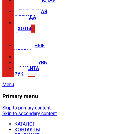
МЕДИЦИНСКАЯ
ОДЕЖДА
ПОВАРСКАЯ
ОДЕЖДА
ДЛЯ
ОХОТЫ
И
РЫБАЛКИ
ГОЛОВНЫЕ
УБОРЫ
ТРИКОТАЖ
СПЕЦОБУВЬ
ЗАЩИТА
РУК
Menu
Primary menu
Спецодежда в Самаре —
магазины Сириус
Skip to primary content
Skip to secondary content
КАТАЛОГ
Купить спецодежду, спецобувь,
КОНТАКТЫ