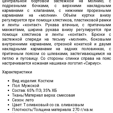
центральной бортовой застёжкой на молнию; с
подрезными бочками, с верхними накладными
карманами с клапанами, с нижними прорезными
карманами на «молнии». Объём куртки внизу
регулируется при помощи хлястиков, пластиковой рамки
и ленты «контакт». Рукава втачные, с притачными
манжетами, ширина рукава внизу регулируется при
помощи хлястиков и ленты «контакт». Брюки с
застежкой спереди на тесьму «молния», боковыми
внутренними карманами, отрезной кокеткой и двумя
накладными карманами на задних половинках, с
притачным поясом со шлевками, застегивающимся на
петлю и пуговицу. Со стороны спинки справа на пояс
настрачивается кожаная нашивка-логотип «Сириус».
Характеристики
Вид изделия: Костюм
Пол: Мужской
Состав: 65% ПЭ, 35% ХБ
Ткань/Материал верха: смесовая
Сезон: лето
Цвет: Т.оливковый со св. оливковым
Плотность/Толщина материала: 270 г/кв.м.