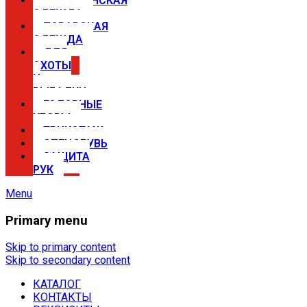
МЕДИЦИНСКАЯ
ОДЕЖДА
ПОВАРСКАЯ
ОДЕЖДА
ДЛЯ
ОХОТЫ
И
РЫБАЛКИ
ГОЛОВНЫЕ
УБОРЫ
ТРИКОТАЖ
СПЕЦОБУВЬ
ЗАЩИТА
РУК
Menu
Primary menu
Спецодежда в Самаре —
магазины Сириус
Skip to primary content
Skip to secondary content
КАТАЛОГ
Купить спецодежду, спецобувь,
КОНТАКТЫ