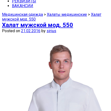
средства защиты недорого можно в
РЕКВИЗИТЫ
ВАКАНСИИ
наших магазинах в Самаре.
Медицинская одежда
>
Халаты медицинские
>
Халат
мужской мод. 550
Халат мужской мод. 550
Posted on
21.02.2016
by
sirius