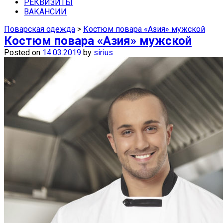
средства защиты недорого можно в
РЕКВИЗИТЫ
ВАКАНСИИ
наших магазинах в Самаре.
Поварская одежда
>
Костюм повара «Азия» мужской
Костюм повара «Азия» мужской
Posted on
14.03.2019
by
sirius