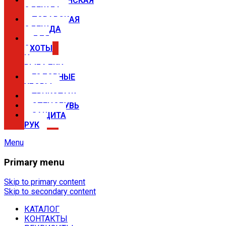
МЕДИЦИНСКАЯ
ОДЕЖДА
ПОВАРСКАЯ
ОДЕЖДА
ДЛЯ
ОХОТЫ
И
РЫБАЛКИ
ГОЛОВНЫЕ
УБОРЫ
ТРИКОТАЖ
СПЕЦОБУВЬ
ЗАЩИТА
РУК
Menu
Primary menu
Спецодежда в Самаре —
магазины Сириус
Skip to primary content
Skip to secondary content
КАТАЛОГ
Купить спецодежду, спецобувь,
КОНТАКТЫ