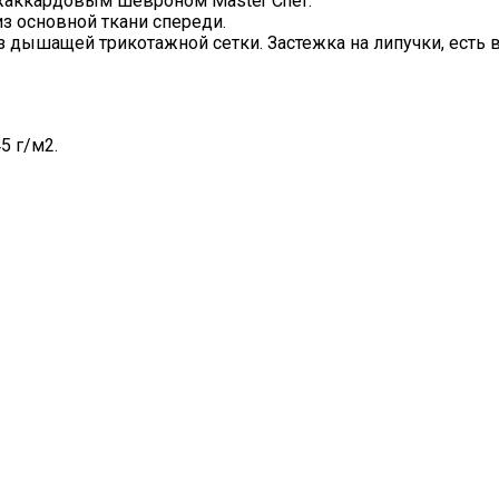
 жаккардовым шевроном Master Chef.
з основной ткани спереди.
з дышащей трикотажной сетки. Застежка на липучки, есть
5 г/м2.