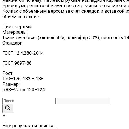
манжетой по низу. На левом рукаве накладной карман с
Брюки умеренного объема, пояс на резинке со вставкой и
Колпак с объемным верхом за счет складок и вставкой и
объем по голове.
Цвет: черный
Материалы:
Ткань смесовая (хлопок 50%, полиэфир 50%), плотность 14
Стандарт:
ГОСТ 12.4.280-2014
ГОСТ 9897-88
Рост:
170–176, 182 – 188
Размер:
с 88–92 по 120–124
Еще результаты поиска...