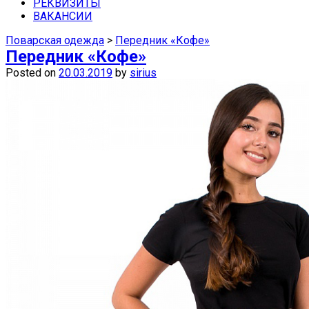
средства защиты недорого можно в
РЕКВИЗИТЫ
ВАКАНСИИ
наших магазинах в Самаре.
Поварская одежда
>
Передник «Кофе»
Передник «Кофе»
Posted on
20.03.2019
by
sirius