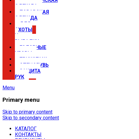
МЕДИЦИНСКАЯ
ОДЕЖДА
ПОВАРСКАЯ
ОДЕЖДА
ДЛЯ
ОХОТЫ
И
РЫБАЛКИ
ГОЛОВНЫЕ
УБОРЫ
ТРИКОТАЖ
СПЕЦОБУВЬ
ЗАЩИТА
РУК
Menu
Primary menu
Спецодежда в Самаре —
магазины Сириус
Skip to primary content
Skip to secondary content
КАТАЛОГ
Купить спецодежду, спецобувь,
КОНТАКТЫ