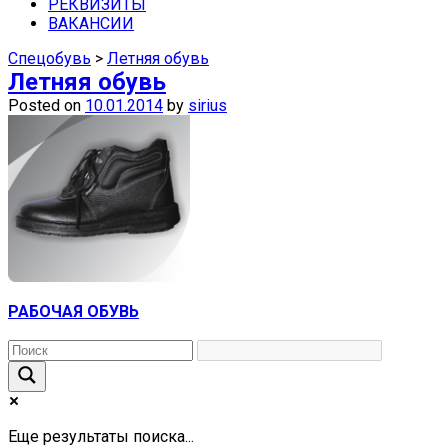
средства защиты недорого можно в
РЕКВИЗИТЫ
ВАКАНСИИ
наших магазинах в Самаре.
Спецобувь
>
Летняя обувь
Летняя обувь
Posted on
10.01.2014
by
sirius
РАБОЧАЯ ОБУВЬ
Еще результаты поиска...