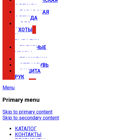
МЕДИЦИНСКАЯ
ОДЕЖДА
ПОВАРСКАЯ
ОДЕЖДА
ДЛЯ
ОХОТЫ
И
РЫБАЛКИ
ГОЛОВНЫЕ
УБОРЫ
ТРИКОТАЖ
СПЕЦОБУВЬ
ЗАЩИТА
РУК
Menu
Primary menu
Спецодежда в Самаре —
магазины Сириус
Skip to primary content
Skip to secondary content
КАТАЛОГ
Купить спецодежду, спецобувь,
КОНТАКТЫ