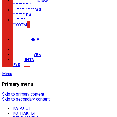
МЕДИЦИНСКАЯ
ОДЕЖДА
ПОВАРСКАЯ
ОДЕЖДА
ДЛЯ
ОХОТЫ
И
РЫБАЛКИ
ГОЛОВНЫЕ
УБОРЫ
ТРИКОТАЖ
СПЕЦОБУВЬ
ЗАЩИТА
РУК
Menu
Primary menu
Спецодежда в Самаре —
магазины Сириус
Skip to primary content
Skip to secondary content
КАТАЛОГ
Купить спецодежду, спецобувь,
КОНТАКТЫ