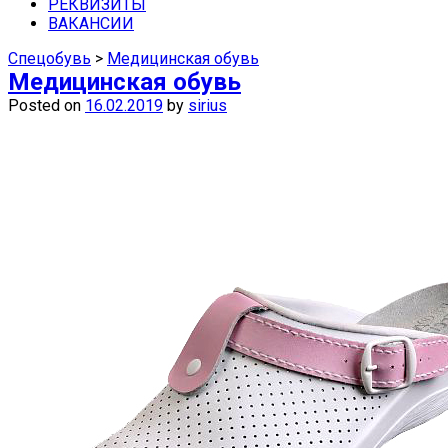
средства защиты недорого можно в
РЕКВИЗИТЫ
ВАКАНСИИ
наших магазинах в Самаре.
Спецобувь
>
Медицинская обувь
Медицинская обувь
Posted on
16.02.2019
by
sirius