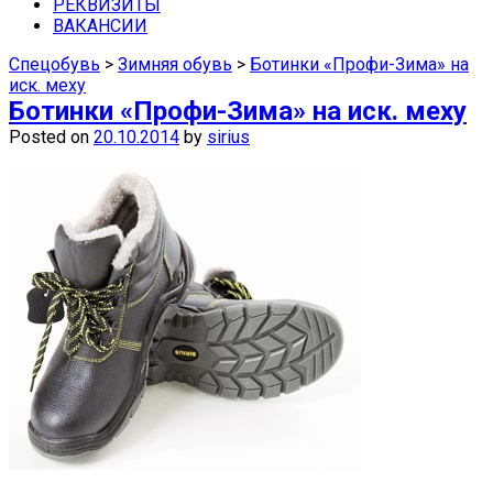
средства защиты недорого можно в
РЕКВИЗИТЫ
ВАКАНСИИ
наших магазинах в Самаре.
Спецобувь
>
Зимняя обувь
>
Ботинки «Профи-Зима» на
иск. меху
Ботинки «Профи-Зима» на иск. меху
Posted on
20.10.2014
by
sirius