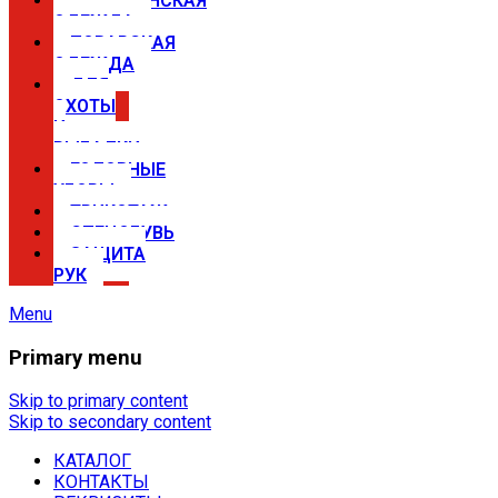
МЕДИЦИНСКАЯ
ОДЕЖДА
ПОВАРСКАЯ
ОДЕЖДА
ДЛЯ
ОХОТЫ
И
РЫБАЛКИ
ГОЛОВНЫЕ
УБОРЫ
ТРИКОТАЖ
СПЕЦОБУВЬ
ЗАЩИТА
РУК
Menu
Primary menu
Спецодежда в Самаре —
магазины Сириус
Skip to primary content
Skip to secondary content
КАТАЛОГ
Купить спецодежду, спецобувь,
КОНТАКТЫ