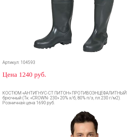
Артикул: 104593
Цена 1240 руб.
КОСТЮМ «АНТИГНУС-СТ ПИТОН» ПРОТИВОЭНЦЕФАЛИТНЫЙ
брючный (Тк. «CROWN- 230» 20% х/б, 80% п/э, пл.230 г/м2).
Розничная цена 1690 руб.