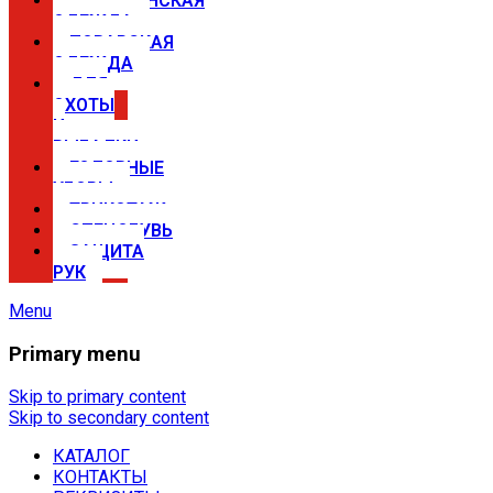
МЕДИЦИНСКАЯ
ОДЕЖДА
ПОВАРСКАЯ
ОДЕЖДА
ДЛЯ
ОХОТЫ
И
РЫБАЛКИ
ГОЛОВНЫЕ
УБОРЫ
ТРИКОТАЖ
СПЕЦОБУВЬ
ЗАЩИТА
РУК
Menu
Primary menu
Спецодежда в Самаре —
магазины Сириус
Skip to primary content
Skip to secondary content
КАТАЛОГ
Купить спецодежду, спецобувь,
КОНТАКТЫ