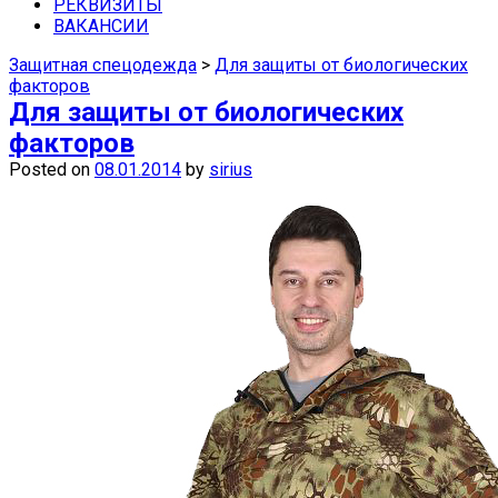
средства защиты недорого можно в
РЕКВИЗИТЫ
ВАКАНСИИ
наших магазинах в Самаре.
Защитная спецодежда
>
Для защиты от биологических
факторов
Для защиты от биологических
факторов
Posted on
08.01.2014
by
sirius