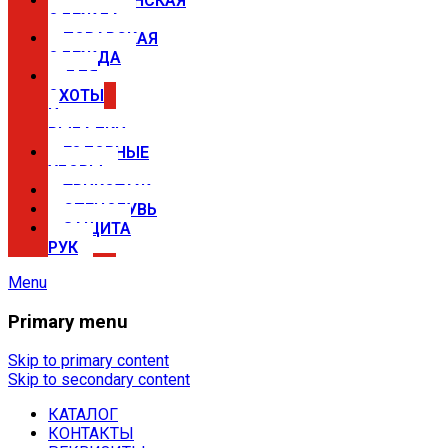
МЕДИЦИНСКАЯ
ОДЕЖДА
ПОВАРСКАЯ
ОДЕЖДА
ДЛЯ
ОХОТЫ
И
РЫБАЛКИ
ГОЛОВНЫЕ
УБОРЫ
ТРИКОТАЖ
СПЕЦОБУВЬ
ЗАЩИТА
РУК
Menu
Primary menu
Спецодежда в Самаре —
магазины Сириус
Skip to primary content
Skip to secondary content
КАТАЛОГ
Купить спецодежду, спецобувь,
КОНТАКТЫ