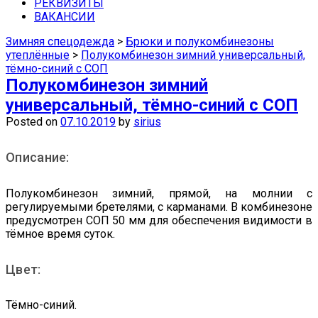
средства защиты недорого можно в
РЕКВИЗИТЫ
ВАКАНСИИ
наших магазинах в Самаре.
Зимняя спецодежда
>
Брюки и полукомбинезоны
утеплённые
>
Полукомбинезон зимний универсальный,
тёмно-синий с СОП
Полукомбинезон зимний
универсальный, тёмно-синий с СОП
Posted on
07.10.2019
by
sirius
Описание:
Полукомбинезон зимний, прямой, на молнии с
регулируемыми бретелями, с карманами. В комбинезоне
предусмотрен СОП 50 мм для обеспечения видимости в
тёмное время суток.
Цвет:
Тёмно-синий.