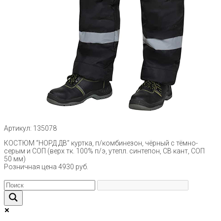
Артикул: 135078
КОСТЮМ “НОРД ДВ” куртка, п/комбинезон, чёрный с тёмно-
серым и СОП (верх тк. 100% п/э, утепл. синтепон, СВ кант, СОП
50 мм)
Розничная цена 4930 руб.