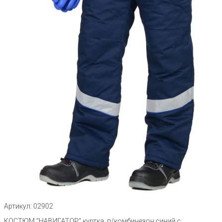
Артикул: 02902
КОСТЮМ “НАВИГАТОР” куртка, п/комбинезон,синий с