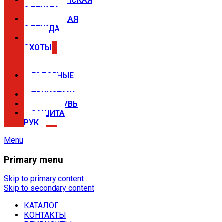
МЕДИЦИНСКАЯ
ОДЕЖДА
ПОВАРСКАЯ
ОДЕЖДА
ДЛЯ
ОХОТЫ
И
РЫБАЛКИ
ГОЛОВНЫЕ
УБОРЫ
ТРИКОТАЖ
СПЕЦОБУВЬ
ЗАЩИТА
РУК
Menu
Primary menu
Спецодежда в Самаре —
магазины Сириус
Skip to primary content
Skip to secondary content
КАТАЛОГ
Купить спецодежду, спецобувь,
КОНТАКТЫ