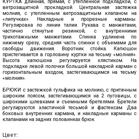
КУРТКА длинная, прямая, с утепленной подкладкой, с
ветрозащитной прокладкой. Центральная застежка
молния, с утепленным ветрозащитным клапаном на
«липучках». Накладные и прорезные карманы.
Регулировка по линии талии. Рукава с манжетами,
частично стянутые резинкой, с внутренними
трикотажными манжетами. Спинка удлинена по
нижнему срезу, средняя часть спинки с объемами для
свободы движения. Воротник стойка. Капюшон
пристегивается в горловину куртки на тесьму «молния».
Высота капюшона регулируется хлястиком. На
подкладке левой полочки большой накладной карман с
горизонтальным входом, застегивающимся на тесьму
«молния».
БРЮКИ с застежкой гульфика на молнию, с притачным
широким поясом, застегивающимся на 2 пуговицы, с
широкими шлевками и съемными бретелями. Бретели
регулируются эластичной тесьмой и фастексам. Два
боковых внутренних кармана, и накладные карманы с
клапанами на задних половинках брюк.
Цвет: