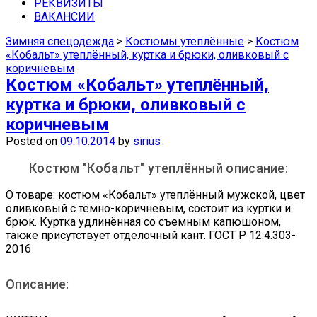
средства защиты недорого можно в
РЕКВИЗИТЫ
ВАКАНСИИ
наших магазинах в Самаре.
Зимняя спецодежда
>
Костюмы утеплённые
>
Костюм
«Кобальт» утеплённый, куртка и брюки, оливковый с
коричневым
Костюм «Кобальт» утеплённый,
куртка и брюки, оливковый с
коричневым
Posted on
09.10.2014
by
sirius
Костюм "Кобальт" утеплённый описание:
О товаре: костюм «Кобальт» утеплённый мужской, цвет
оливковый с тёмно-коричневым, состоит из куртки и
брюк. Куртка удлинённая со съемным капюшоном,
также присутствует отделочный кант. ГОСТ Р 12.4.303-
2016
Описание: