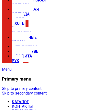
МЕДИЦИНСКАЯ
ОДЕЖДА
ПОВАРСКАЯ
ОДЕЖДА
ДЛЯ
ОХОТЫ
И
РЫБАЛКИ
ГОЛОВНЫЕ
УБОРЫ
ТРИКОТАЖ
СПЕЦОБУВЬ
ЗАЩИТА
РУК
Menu
Primary menu
Спецодежда в Самаре —
магазины Сириус
Skip to primary content
Skip to secondary content
КАТАЛОГ
Купить спецодежду, спецобувь,
КОНТАКТЫ