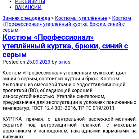
средства защиты недорого можно в
РЕКВИЗИТЫ
ВАКАНСИИ
наших магазинах в Самаре.
Зимняя спецодежда
>
Костюмы утеплённые
>
Костюм
«Профессионал» утеплённый куртка, брюки, синий с
серым
Костюм «Профессионал»
утеплённый куртка, брюки, синий с
серым
Posted on
25.09.2023
by
sirius
Костюм «Профессионал» утеплённый мужской, цвет
синий с серым, состоит из куртки и брюк. Костюм
выполнен из смесовой ткани с водоотталкивающей
пропиткой (ВО), обладающей хорошей
износоустойчивостью. Утеплён синтепоном,
предназначен для эксплуатации в условиях пониженных
температур. ГОСТ 12.4.303-2016, ТР ТС 019/2011.
КУРТКА прямая, с центральной застёжкой-молнией,
скрытой под ветрозащитной планкой, с меховым
воротником и капюшоном, накладными карманами на
липучках.