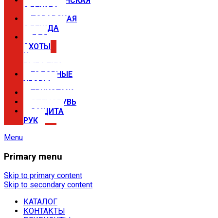
МЕДИЦИНСКАЯ
ОДЕЖДА
ПОВАРСКАЯ
ОДЕЖДА
ДЛЯ
ОХОТЫ
И
РЫБАЛКИ
ГОЛОВНЫЕ
УБОРЫ
ТРИКОТАЖ
СПЕЦОБУВЬ
ЗАЩИТА
РУК
Menu
Primary menu
Спецодежда в Самаре —
магазины Сириус
Skip to primary content
Skip to secondary content
КАТАЛОГ
Купить спецодежду, спецобувь,
КОНТАКТЫ