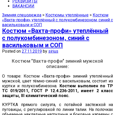
средства защиты недорого можно в
РЕКВИЗИТЫ
ВАКАНСИИ
наших магазинах в Самаре.
Зимняя спецодежда
>
Костюмы утеплённые
>
Костюм
«Вахта-профи» утеплённый с полукомбинезоном, синий с
васильковым и СОП
Костюм «Вахта-профи» утеплённый
с полукомбинезоном, синий с
васильковым и СОП
Posted on
27.11.2019
by
sirius
Костюм "Вахта-профи" зимний мужской
описание:
О товаре: Костюм «Вахта-профи» зимний утеплённый
мужской, цвет тёмно-синий с васильковым, состоит из
куртки и полукомбинезона.
Костюм выполнен по ТР
ТС 019/2011, ГОСТ Р 12.4.236-2011, имеет
2 класс
защиты, III климатический пояс.
КУРТКА прямого силуэта, с потайной застежкой на
пуговицы, с регулировкой по линии талии. На полочках
объемные накладные нагрудные и боковые карманы с