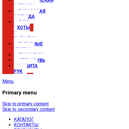
МЕДИЦИНСКАЯ
ОДЕЖДА
ПОВАРСКАЯ
ОДЕЖДА
ДЛЯ
ОХОТЫ
И
РЫБАЛКИ
ГОЛОВНЫЕ
УБОРЫ
ТРИКОТАЖ
СПЕЦОБУВЬ
ЗАЩИТА
РУК
Menu
Primary menu
Спецодежда в Самаре —
магазины Сириус
Skip to primary content
Skip to secondary content
КАТАЛОГ
Купить спецодежду, спецобувь,
КОНТАКТЫ