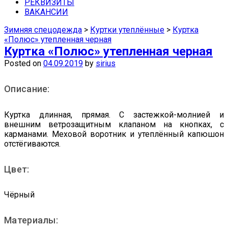
средства защиты недорого можно в
РЕКВИЗИТЫ
ВАКАНСИИ
наших магазинах в Самаре.
Зимняя спецодежда
>
Куртки утеплённые
>
Куртка
«Полюс» утепленная черная
Куртка «Полюс» утепленная черная
Posted on
04.09.2019
by
sirius
Описание:
Куртка длинная, прямая. С застежкой-молнией и
внешним ветрозащитным клапаном на кнопках, с
карманами. Меховой воротник и утеплённый капюшон
отстёгиваются.
Цвет:
Чёрный
Материалы: